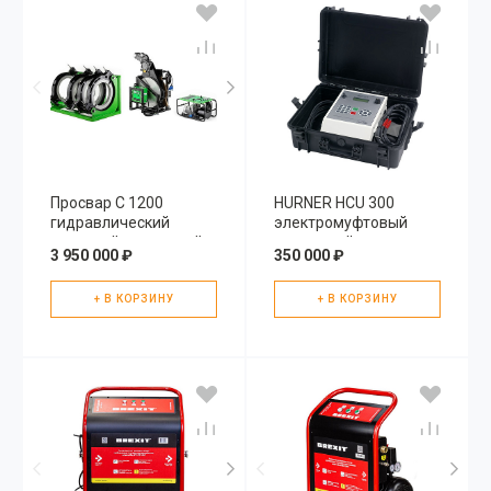
Просвар С 1200
HURNER HCU 300
гидравлический
электромуфтовый
стыковой сварочный
сварочный аппарат
3 950 000 ₽
350 000 ₽
аппарат для пнд труб
+ В КОРЗИНУ
+ В КОРЗИНУ