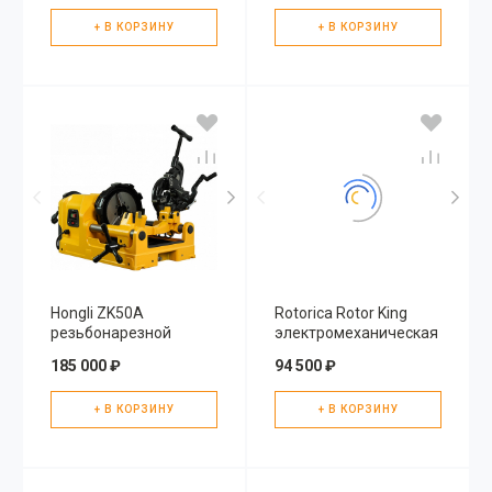
+ В КОРЗИНУ
+ В КОРЗИНУ
Hongli ZK50A
Rotorica Rotor King
резьбонарезной
электромеханическая
станок
машина для
185 000 ₽
94 500 ₽
прочистки
канализационных
+ В КОРЗИНУ
труб
+ В КОРЗИНУ