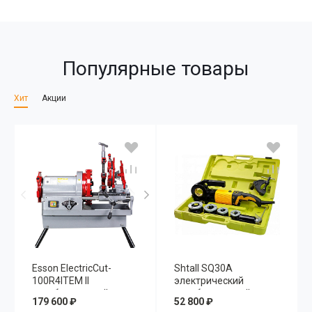
Популярные товары
Хит
Акции
Esson ElectricCut-
Shtall SQ30A
100R4ITEM II
электрический
резьбонарезной
резьбонарезной клупп
179 600 ₽
52 800 ₽
станок