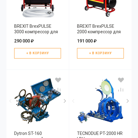
BREXIT BrexPULSE
BREXIT BrexPULSE
3000 компрессор для
2000 компрессор для
промывки системы
промывки систем
290 000 ₽
191 000 ₽
отопления и
отопления и
водоснабжения
питьевого
+ В КОРЗИНУ
водоснабжения, без
+ В КОРЗИНУ
инжектора и
редуктора
Dytron ST-160
TECNODUE PT-2000 HR