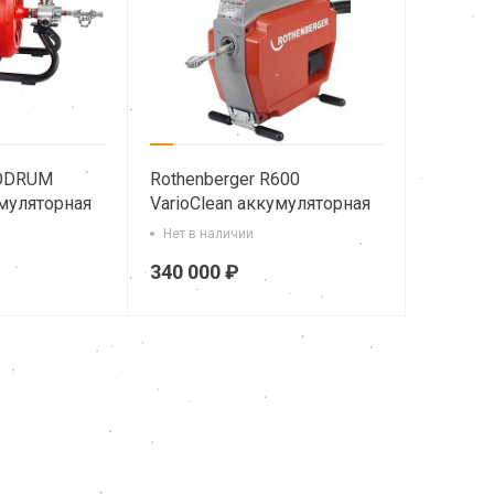
RODRUM
Rothenberger R600
умуляторная
VarioClean аккумуляторная
очистки труб
прочистная машина
Нет в наличии
340 000 ₽