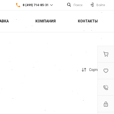
8 (499) 714-85-31
Поиск
Войти
АВКА
КОМПАНИЯ
КОНТАКТЫ
8 (499) 714-85-31
г. Москва,
Севастопольский
проспект 22а
Пн-Пт: 9:30-18:30 Cб-Вс:
Выходной
sales@fortools.ru
Сортировка