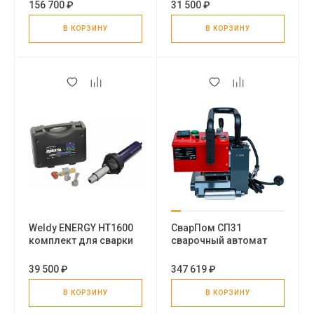
клином
156 700 ₽
31 500 ₽
В КОРЗИНУ
В КОРЗИНУ
Weldy ENERGY HT1600
СварПом СП31
комплект для сварки
сварочный автомат
внахлест
горячего клина
39 500 ₽
347 619 ₽
В КОРЗИНУ
В КОРЗИНУ