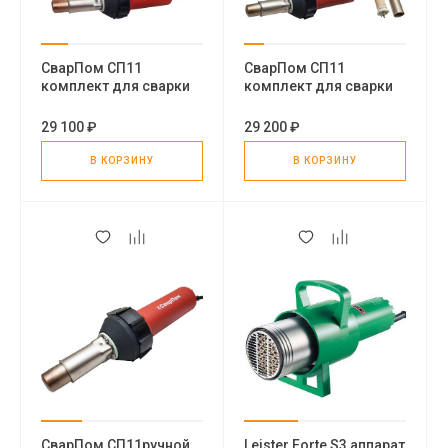
СварПом СП11
СварПом СП11
комплект для сварки
комплект для сварки
изделий из пластика
внахлест
29 100 ₽
29 200 ₽
В КОРЗИНУ
В КОРЗИНУ
СварПом СП11ручной
Leister Forte S3 аппарат