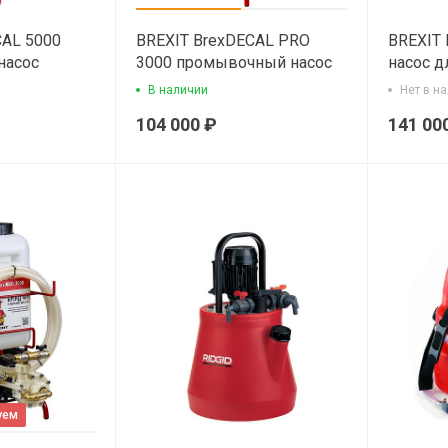
CAL 5000
BREXIT BrexDECAL PRO
BREXIT 
насос
3000 промывочный насос
насос д
В наличии
Нет в н
104 000 ₽
141 00
уем