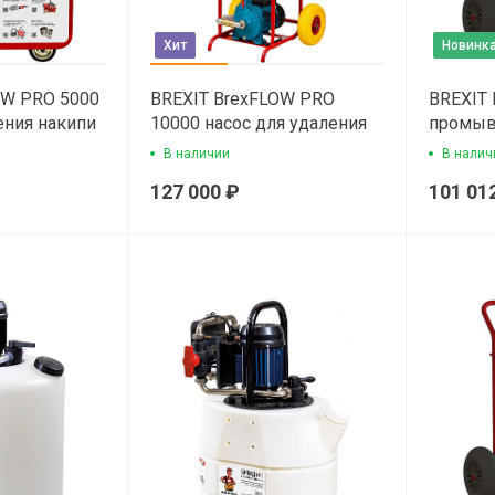
Хит
Новинк
OW PRO 5000
BREXIT BrexFLOW PRO
BREXIT 
ения накипи
10000 насос для удаления
промыв
накипи
удалени
В наличии
В налич
127 000 ₽
101 01