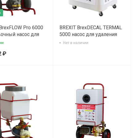
а
BrexFLOW Pro 6000
BREXIT BrexDECAL TERMAL
очный насос для
5000 насос для удаления
я накипи
накипи
ии
Нет в наличии
2 ₽