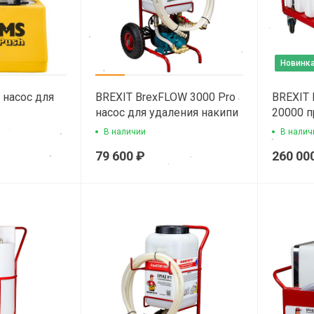
Новинк
 насос для
BREXIT BrexFLOW 3000 Pro
BREXIT
насос для удаления накипи
20000 
ков
В наличии
В налич
79 600 ₽
260 00