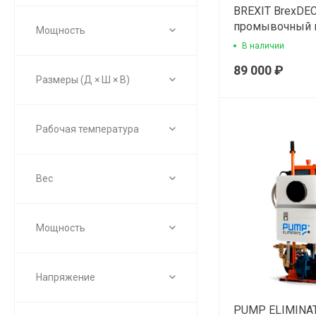
BREXIT BrexDE
промывочный 
Мощность
В наличии
89 000 ₽
Размеры (Д × Ш × В)
Рабочая температура
Вес
Мощность
Напряжение
PUMP ELIMINAT