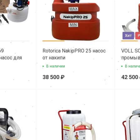
Хит
69
Rotorica NakipPRO 25 насос
VOLL SC
асос для
от накипи
промыв
пи
теплоо
В наличии
В налич
38 500 ₽
42 500