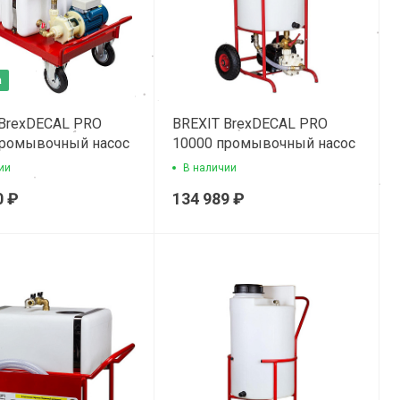
а
 BrexDECAL PRO
BREXIT BrexDECAL PRO
промывочный насос
10000 промывочный насос
ии
В наличии
0 ₽
134 989 ₽