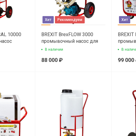
Хит
Рекомендуем
Хит
CAL 10000
BREXIT BrexFLOW 3000
BREXIT 
насос
промывочный насос для
промыв
удаления накипи
удалени
В наличии
В налич
88 000 ₽
99 000