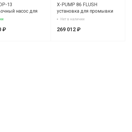
DP-13
X-PUMP 86 FLUSH
очный насос для
установка для промывки
накипи
ии
Нет в наличии
0 ₽
269 012 ₽