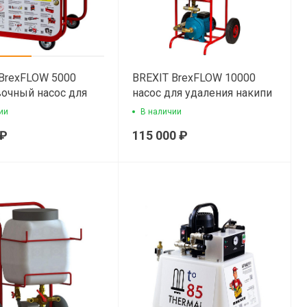
BrexFLOW 5000
BREXIT BrexFLOW 10000
очный насос для
насос для удаления накипи
я накипи
ии
В наличии
 ₽
115 000 ₽