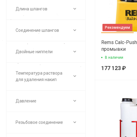
Длина шлангов
Рекомендуем
Соединение шлангов
Rems Calc-Push
промывки
Двойные ниппели
теплообменни
В наличии
177 123 ₽
Температура раствора
для удаления накип
Давление
Резьбовое соединение