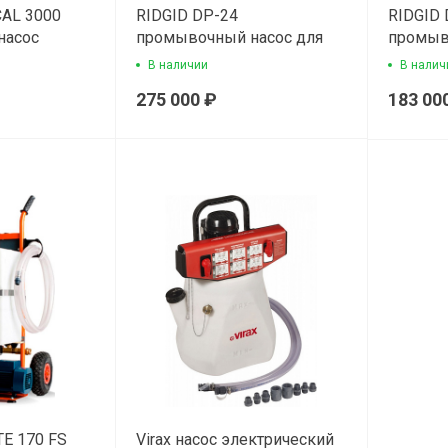
CAL 3000
RIDGID DP-24
RIDGID 
насос
промывочный насос для
промыв
снятия накипи
снятия 
В наличии
В налич
275 000 ₽
183 00
E 170 FS
Virax насос электрический