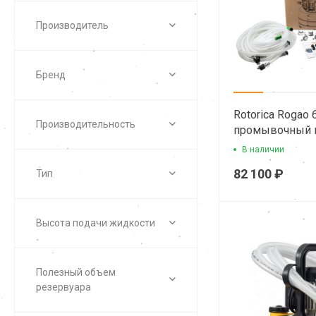
Производитель
Бренд
Rotorica Rogao 
Производительность
промывочный н
удаления наки
В наличии
82 100 ₽
Тип
Высота подачи жидкости
Полезный объем
резервуара