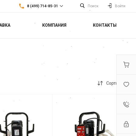
8 (499) 714-85-31
Поиск
Войти
АВКА
КОМПАНИЯ
КОНТАКТЫ
8 (499) 714-85-31
г. Москва,
Севастопольский
проспект 22а
Пн-Пт: 9:30-18:30 Cб-Вс:
Выходной
sales@fortools.ru
Сортировка