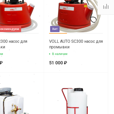
Рекомендуем
Хит
300 насос для
VOLL AUTO SC300 насос для
ки
промывки
бменников
теплообменников
ии
В наличии
 ₽
51 000 ₽