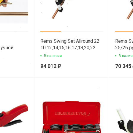
Rems Swing Set Allround 22
Rems Sw
ручной
10,12,14,15,16,17,18,20,22
25/26 р
етного типа
ручной трубогиб
арбалет
В наличии
В налич
арбалетного типа
94 012 ₽
70 345