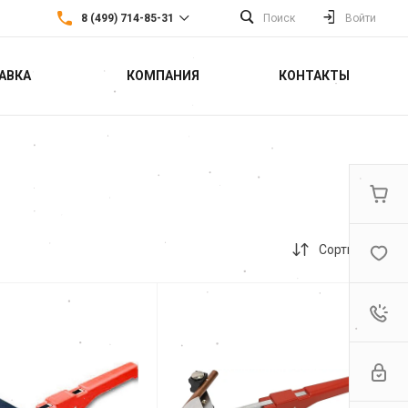
8 (499) 714-85-31
Поиск
Войти
АВКА
КОМПАНИЯ
КОНТАКТЫ
8 (499) 714-85-31
г. Москва,
Севастопольский
проспект 22а
Пн-Пт: 9:30-18:30 Cб-Вс:
Выходной
sales@fortools.ru
Сортировка