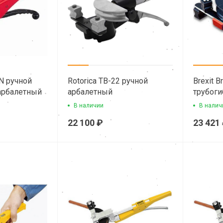
2N ручной
Rotorica TB-22 ручной
Brexit 
арбалетный
арбалетный
трубоги
гидравлический трубогиб
медных
В наличии
В налич
22 100 ₽
23 421