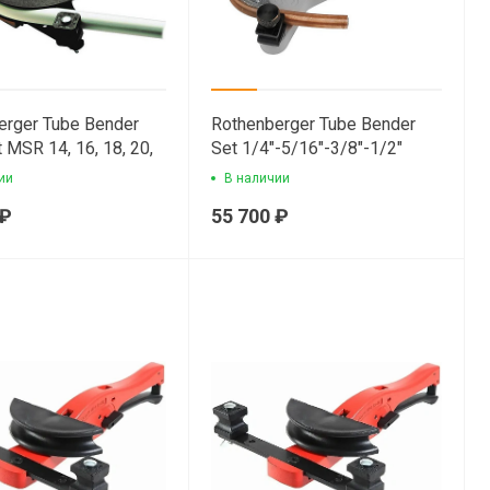
erger Tube Bender
Rothenberger Tube Bender
 MSR 14, 16, 18, 20,
Set 1/4"-5/16"-3/8"-1/2"
ручной арбалетный
ручной арбалетный
ии
В наличии
б для мпт труб
трубогиб
 ₽
55 700 ₽