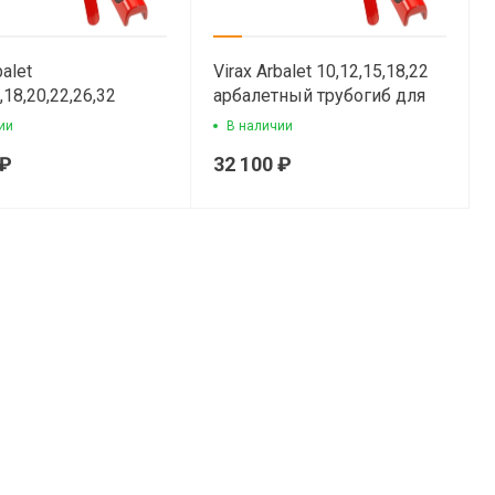
balet
Virax Arbalet 10,12,15,18,22
,18,20,22,26,32
арбалетный трубогиб для
б арбалетного типа
медных труб
ии
В наличии
дных и
 ₽
32 100 ₽
опластиковых труб