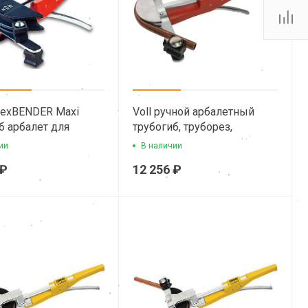
BrexBENDER Maxi
Voll ручной арбалетный
б арбалет для
трубогиб, труборез,
 труб
фаскосниматель для
ии
В наличии
медных труб
 ₽
12 256 ₽