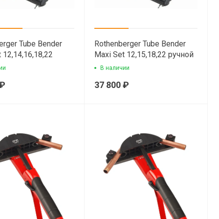
erger Tube Bender
Rothenberger Tube Bender
 12,14,16,18,22
Maxi Set 12,15,18,22 ручной
 арбалетный
арбалетный трубогиб
ии
В наличии
б
 ₽
37 800 ₽