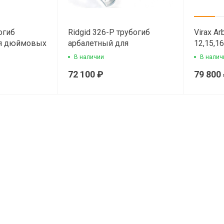
огиб
Ridgid 326-P трубогиб
Virax Ar
ля дюймовых
арбалетный для
12,15,16
металлопластиковых труб
трубоги
В наличии
В налич
для ме
72 100 ₽
79 800
металл