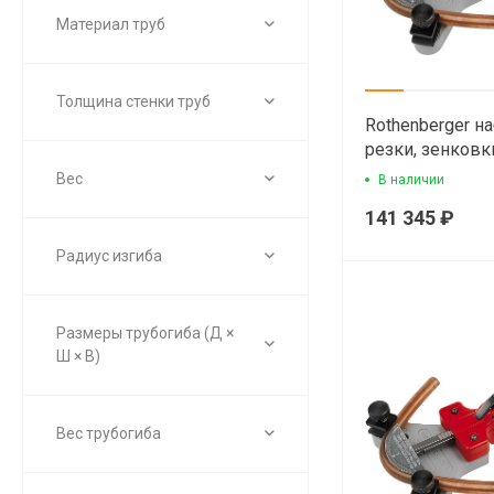
Материал труб
Толщина стенки труб
Rothenberger н
резки, зенковки
развальцовки 
Вес
В наличии
141 345 ₽
Радиус изгиба
Размеры трубогиба (Д ×
Ш × В)
Вес трубогиба