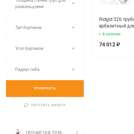
Толщина стенки труб для
развальцовки
Ridgid 326 труб
арбалетный д
Тип бортиков
медных труб
В наличии
74 012 ₽
Угол бортиков
Радиус гиба
ПРИМЕНИТЬ
СБРОСИТЬ ФИЛЬТР
ПРОЧИСТКА ТРУБ