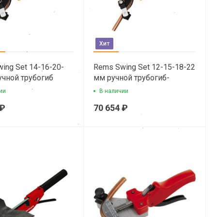
Хит
ing Set 14-16-20-
Rems Swing Set 12-15-18-22
учной трубогиб
мм ручной трубогиб-
ного типа
эспандер арбалетного типа
ии
В наличии
 ₽
70 654 ₽