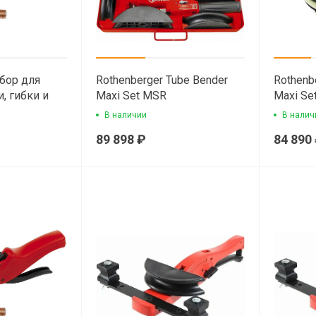
абор для
Rothenberger Tube Bender
Rothenb
, гибки и
Maxi Set MSR
Maxi Set
труб
14,16,18,20,25,32 ручной
26, 32 
В наличии
В налич
арбалетный трубогиб для
трубоги
89 898 ₽
84 890
мпт тру