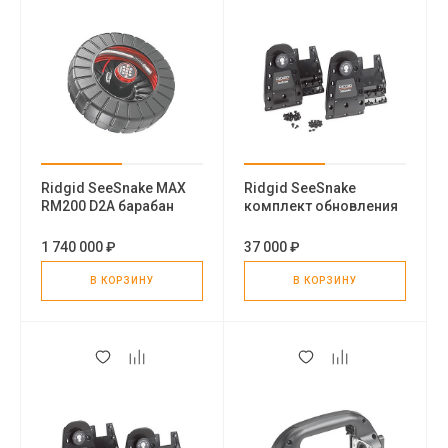
Ridgid SeeSnake MAX
Ridgid SeeSnake
RM200 D2A барабан
комплект обновления
боковой пластины
монитора
1 740 000 ₽
37 000 ₽
В КОРЗИНУ
В КОРЗИНУ