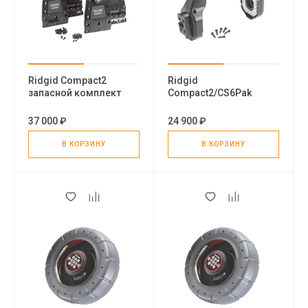
Ridgid Compact2
Ridgid
запасной комплект
Compact2/CS6Pak
боковой пластины
рукоять монитора
монитора
37 000 ₽
24 900 ₽
В КОРЗИНУ
В КОРЗИНУ