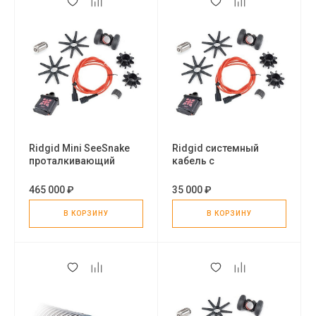
Ridgid Mini SeeSnake
Ridgid системный
проталкивающий
кабель с
кабель в сборе, 100' (30
выравнивающим
м)
блоком, 18"
465 000 ₽
35 000 ₽
В КОРЗИНУ
В КОРЗИНУ