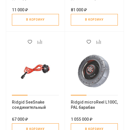
подходит для камеры
соединительный
25 мм (2 в упаковке)
кабель
11 000 ₽
81 000 ₽
В КОРЗИНУ
В КОРЗИНУ
Ridgid SeeSnake
Ridgid microReel L100C,
соединительный
PAL барабан
кабель для монитора
67 000 ₽
1 055 000 ₽
В КОРЗИНУ
В КОРЗИНУ