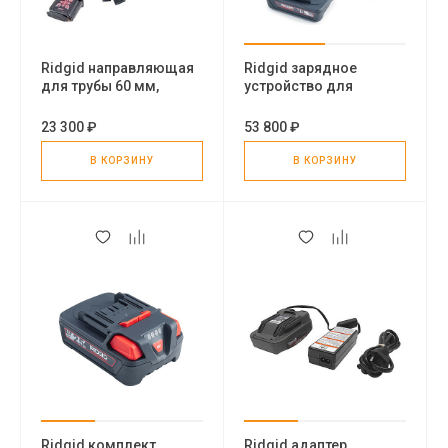
Ridgid направляющая
Ridgid зарядное
для трубы 60 мм,
устройство для
подходит для камеры
литиевых
30 мм (6 в упаковке)
аккумуляторов
23 300 ₽
53 800 ₽
повышенной
мощности, 220 В
В КОРЗИНУ
В КОРЗИНУ
Ridgid комплект
Ridgid адаптер