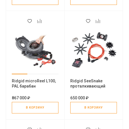
Ridgid microReel L100,
Ridgid SeeSnake
PAL барабан
проталкивающий
кабель в сборе, 200' (61
м)
867 000 ₽
650 000 ₽
В КОРЗИНУ
В КОРЗИНУ