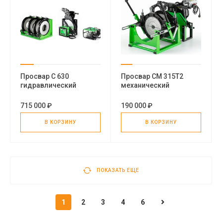
Просвар С 630
Просвар СМ 315Т2
гидравлический
механический
стыковой сварочный
стыковой сварочный
аппарат для пнд труб
аппарат для
715 000 ₽
190 000 ₽
полиэтиленовых труб
В КОРЗИНУ
В КОРЗИНУ
ПОКАЗАТЬ ЕЩЕ
1
2
3
4
6