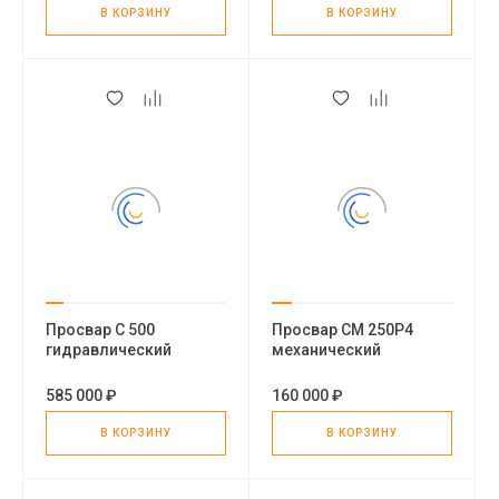
В КОРЗИНУ
В КОРЗИНУ
Просвар С 500
Просвар СМ 250Р4
гидравлический
механический
стыковой сварочный
стыковой сварочный
аппарат для
аппарат для
585 000 ₽
160 000 ₽
полиэтиленовых труб
полиэтиленовых труб
В КОРЗИНУ
В КОРЗИНУ