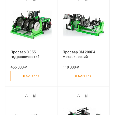
Просвар С 355
Просвар СМ 200Р4
гидравлический
механический
стыковой сварочный
стыковой сварочный
аппарат для пнд труб
аппарат для пнд труб
455 000 ₽
110 000 ₽
В КОРЗИНУ
В КОРЗИНУ