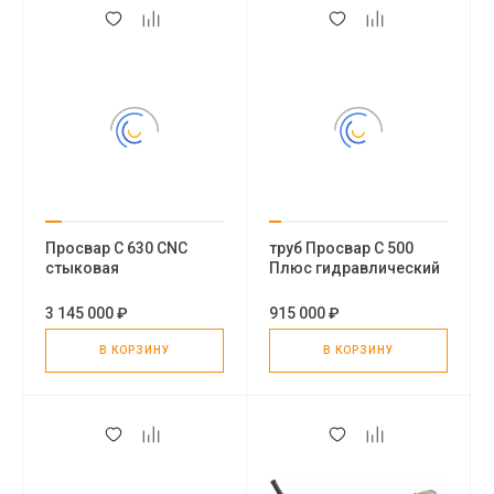
Просвар С 630 CNC
труб Просвар С 500
стыковая
Плюс гидравлический
гидравлическая
стыковой сварочный
сварочная машина
аппарат для
3 145 000 ₽
915 000 ₽
полиэтиленовых труб
В КОРЗИНУ
В КОРЗИНУ