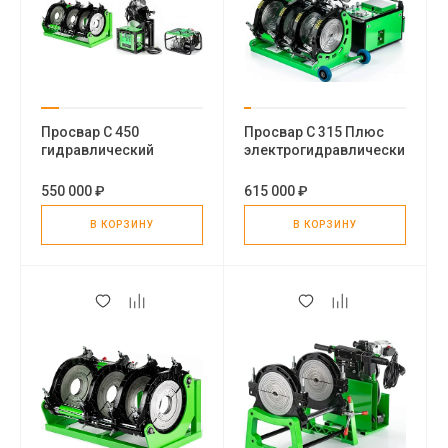
Просвар С 450
Просвар С 315 Плюс
гидравлический
электрогидравлический
стыковой сварочный
стыковой сварочный
аппарат для пэ труб
аппарат для пэ труб
550 000 ₽
615 000 ₽
В КОРЗИНУ
В КОРЗИНУ