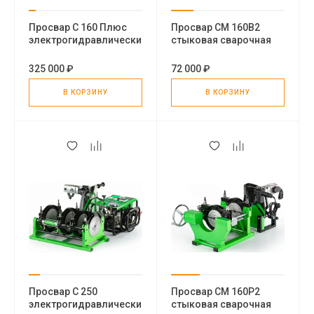
Просвар С 160 Плюс
Просвар СМ 160В2
электрогидравлический
cтыковая сварочная
стыковой сварочный
машина
аппарат для пнд труб
325 000 ₽
72 000 ₽
В КОРЗИНУ
В КОРЗИНУ
Просвар С 250
Просвар СМ 160Р2
электрогидравлический
стыковая сварочная