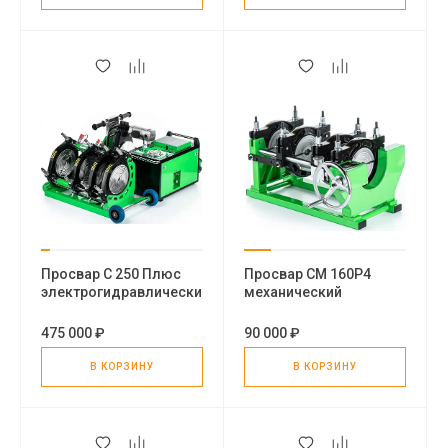
Просвар С 250 Плюс
Просвар СМ 160Р4
электрогидравлический
механический
стыковой сварочный
стыковой сварочный
аппарат для
аппарат для пнд труб
475 000 ₽
90 000 ₽
пластиковых труб
В КОРЗИНУ
В КОРЗИНУ