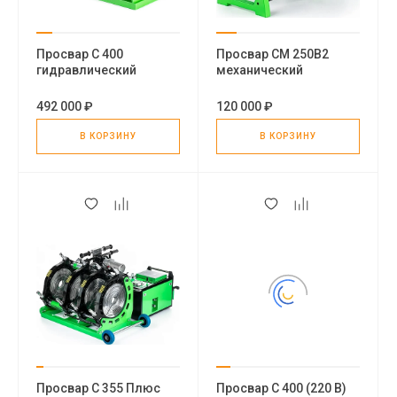
Просвар С 400
Просвар СМ 250В2
гидравлический
механический
стыковой сварочный
стыковой сварочный
аппарат для
аппарат для
492 000 ₽
120 000 ₽
пластиковых труб
полиэтиленовых труб
В КОРЗИНУ
В КОРЗИНУ
Просвар С 355 Плюс
Просвар С 400 (220 В)