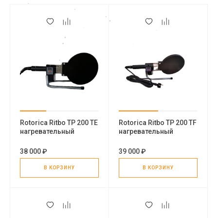
Rotorica Ritbo TP 200 TE
Rotorica Ritbo TP 200 TF
нагревательный
нагревательный
элемент c
элемент со
терморегулятором
встроенным
38 000 ₽
39 000 ₽
термостатом
В КОРЗИНУ
В КОРЗИНУ