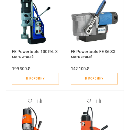
FE Powertools 100 R/L X
FE Powertools FE 36 SX
магнитный
магнитный
сверлильно-
сверлильный станок
резьбонарезной
199 300 ₽
142 100 ₽
станок
В КОРЗИНУ
В КОРЗИНУ