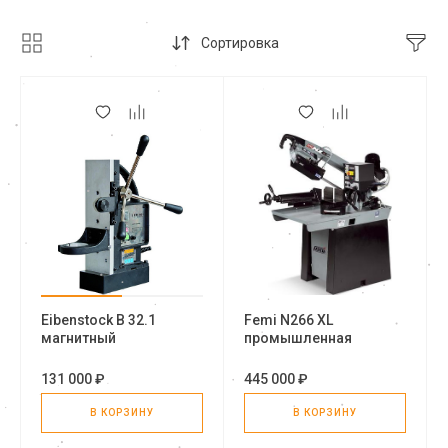
Сортировка
Eibenstock B 32.1
Femi N266 XL
магнитный
промышленная
сверлильный станок
ленточная пила
(стойка)
131 000 ₽
445 000 ₽
В КОРЗИНУ
В КОРЗИНУ