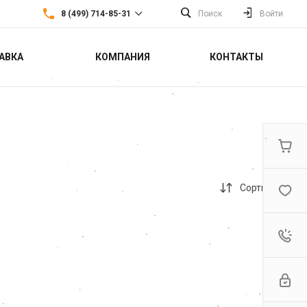
8 (499) 714-85-31
Поиск
Войти
АВКА
КОМПАНИЯ
КОНТАКТЫ
8 (499) 714-85-31
г. Москва,
Севастопольский
проспект 22а
Пн-Пт: 9:30-18:30 Cб-Вс:
Выходной
sales@fortools.ru
Сортировка