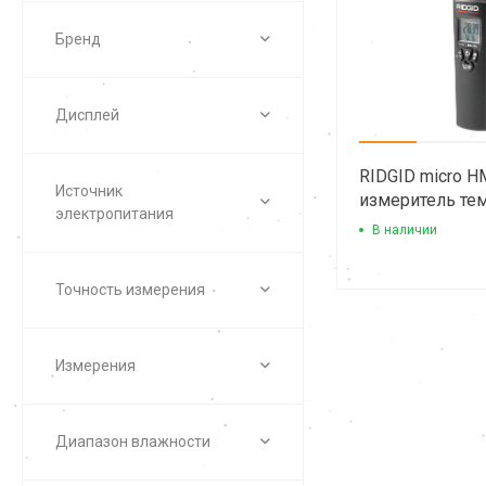
Бренд
Дисплей
RIDGID micro H
Источник
измеритель те
электропитания
влажности
В наличии
Точность измерения
Измерения
Диапазон влажности