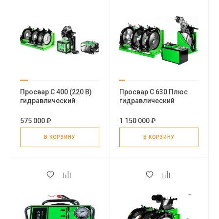
Просвар С 400 (220 В)
Просвар С 630 Плюс
гидравлический
гидравлический
стыковой сварочный
стыковой сварочный
аппарат для
аппарат для пнд труб
575 000 ₽
1 150 000 ₽
пластиковых труб
В КОРЗИНУ
В КОРЗИНУ