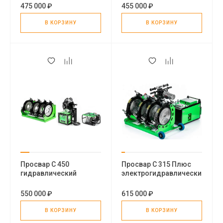
аппарат для
аппарат для пнд труб
475 000 ₽
455 000 ₽
пластиковых труб
В КОРЗИНУ
В КОРЗИНУ
Просвар С 450
Просвар С 315 Плюс
гидравлический
электрогидравлический
стыковой сварочный
стыковой сварочный
аппарат для пэ труб
аппарат для пэ труб
550 000 ₽
615 000 ₽
В КОРЗИНУ
В КОРЗИНУ