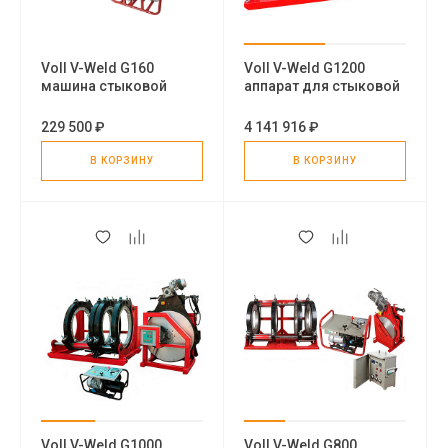
Voll V-Weld G160
Voll V-Weld G1200
машина стыковой
аппарат для стыковой
сварки труб
сварки
полиэтиленовых труб
229 500 ₽
4 141 916 ₽
В КОРЗИНУ
В КОРЗИНУ
Voll V-Weld G1000
Voll V-Weld G800