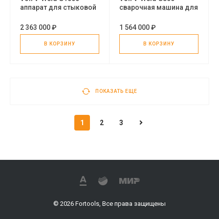
аппарат для стыковой
сварочная машина для
сварки
стыковой сварки труб
полиэтиленовых труб
2 363 000 ₽
1 564 000 ₽
В КОРЗИНУ
В КОРЗИНУ
ПОКАЗАТЬ ЕЩЕ
1
2
3
© 2026 Fortools, Все права защищены