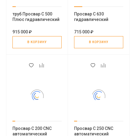
труб Просвар С 500
Просвар С 630
Плюс гидравлический
гидравлический
стыковой сварочный
стыковой сварочный
аппарат для
аппарат для пнд труб
915 000 ₽
715 000 ₽
полиэтиленовых труб
В КОРЗИНУ
В КОРЗИНУ
Просвар С 200 CNC
Просвар С 250 CNC
автоматический
автоматический