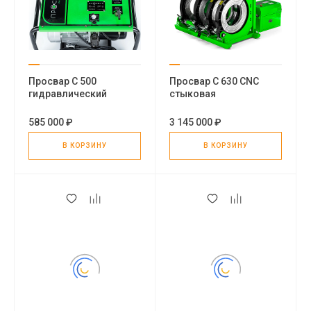
Просвар С 500
Просвар С 630 CNC
гидравлический
стыковая
стыковой сварочный
гидравлическая
аппарат для
сварочная машина
585 000 ₽
3 145 000 ₽
полиэтиленовых труб
В КОРЗИНУ
В КОРЗИНУ