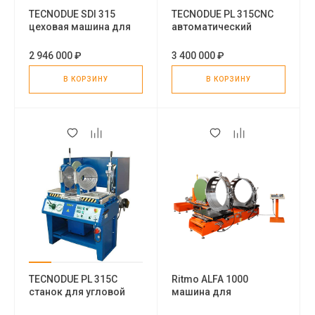
TECNODUE SDI 315
TECNODUE PL 315CNC
цеховая машина для
автоматический
приварки патрубка к
станок для сварки
трубе
пластиковых труб под
2 946 000 ₽
3 400 000 ₽
углом
В КОРЗИНУ
В КОРЗИНУ
TECNODUE PL 315C
Ritmo ALFA 1000
станок для угловой
машина для
сварки пластиковых
изготовления