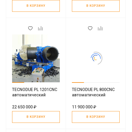
В КОРЗИНУ
В КОРЗИНУ
TECNODUE PL 1201CNC
TECNODUE PL 800CNC
автоматический
автоматический
станок для угловой
станок для угловой
сварки пластиковых
сварки пластиковых
22 650 000 ₽
11 900 000 ₽
труб
труб
В КОРЗИНУ
В КОРЗИНУ