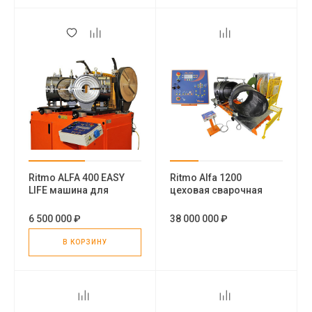
Ritmo ALFA 400 EASY
Ritmo Alfa 1200
LIFE машина для
цеховая сварочная
изготовления
машина
фитингов
6 500 000 ₽
38 000 000 ₽
В КОРЗИНУ