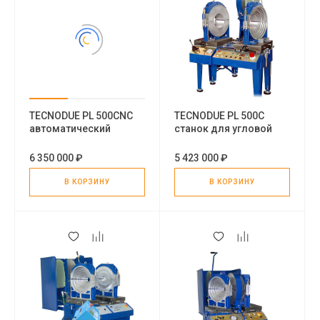
TECNODUE PL 500CNC
TECNODUE PL 500C
автоматический
станок для угловой
станок для угловой
сварки пластиковых
сварки пластиковых
труб
6 350 000 ₽
5 423 000 ₽
труб
В КОРЗИНУ
В КОРЗИНУ