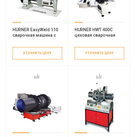
HURNER EasyWeld 110
HURNER HWT 400C
сварочная машина с
цеховая сварочная
горизонтальной
машина
регулировкой и
электроторцевателем
УТОЧНИТЬ ЦЕНУ
УТОЧНИТЬ ЦЕНУ