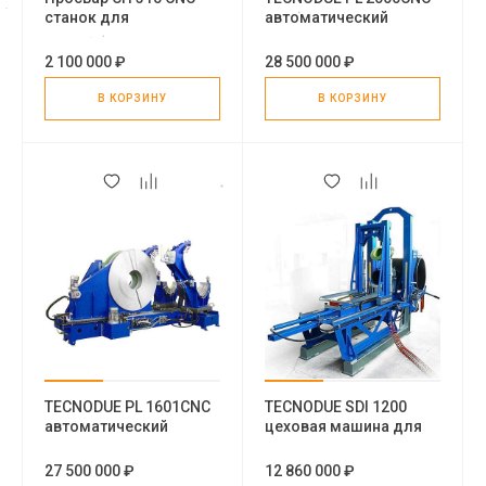
станок для
автоматический
производства
станок для угловой
сегментных фитингов
сварки пластиковых
2 100 000 ₽
28 500 000 ₽
труб
В КОРЗИНУ
В КОРЗИНУ
TECNODUE PL 1601CNC
TECNODUE SDI 1200
автоматический
цеховая машина для
станок для угловой
приварки патрубка к
сварки пластиковых
трубе
27 500 000 ₽
12 860 000 ₽
труб