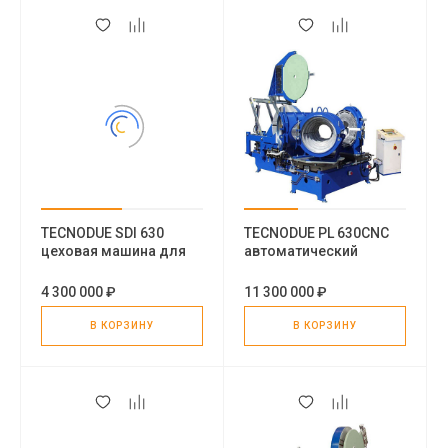
TECNODUE SDI 630
TECNODUE PL 630CNC
цеховая машина для
автоматический
приварки патрубка к
станок для угловой
трубе
сварки пластиковых
4 300 000 ₽
11 300 000 ₽
труб
В КОРЗИНУ
В КОРЗИНУ