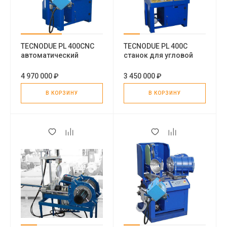
TECNODUE PL 400CNC
TECNODUE PL 400C
автоматический
станок для угловой
станок для угловой
сварки пластиковых
сварки пластиковых
труб
4 970 000 ₽
3 450 000 ₽
труб
В КОРЗИНУ
В КОРЗИНУ