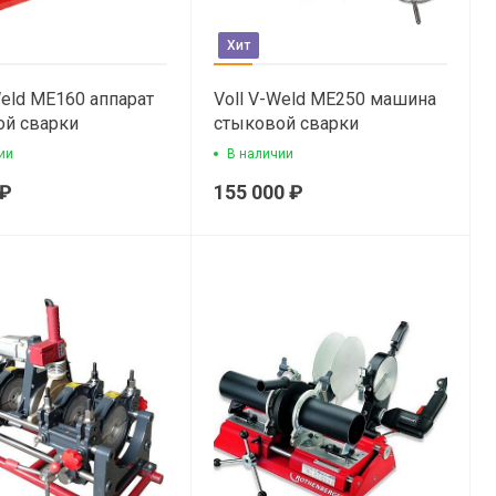
Хит
Weld ME160 аппарат
Voll V-Weld ME250 машина
ой сварки
стыковой сварки
ии
В наличии
 ₽
155 000 ₽