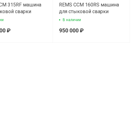
СМ 315RF машина
REMS ССМ 160RS машина
ковой сварки
для стыковой сварки
ии
В наличии
000 ₽
950 000 ₽