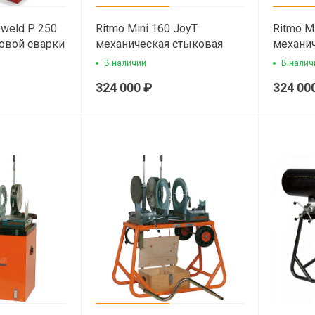
oweld P 250
Ritmo Mini 160 JoyT
Ritmo M
овой сварки
механическая стыковая
механи
сварочная машина
свароч
В наличии
В налич
324 000 ₽
324 00