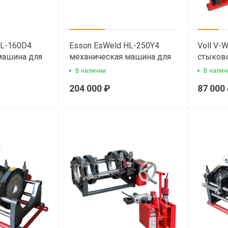
HL-160D4
Esson EsWeld HL-250Y4
Voll V-
машина для
механическая машина для
стыков
ковых труб
сварки пластиковых труб
В наличии
В налич
204 000 ₽
87 000