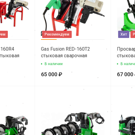
уем
Рекомендуем
Хит
-160R4
Gas Fusion RED-160T2
Просва
стыковая
стыковая сварочная
стыкова
ина
машина
машина
В наличии
В налич
65 000 ₽
67 000