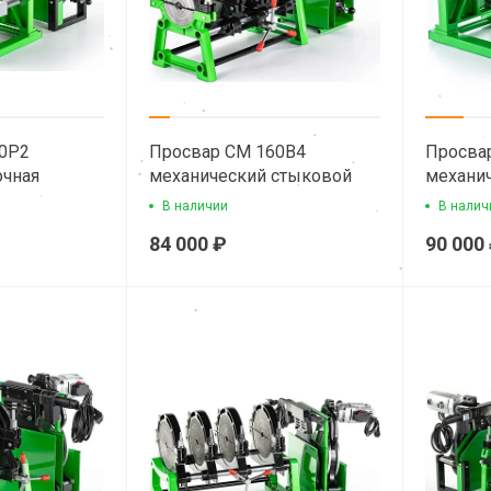
0Р2
Просвар СМ 160В4
Просва
очная
механический стыковой
механи
сварочный аппарат для пнд
сварочн
В наличии
В налич
труб
труб
84 000 ₽
90 000