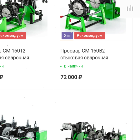
Рекомендуем
Хит
Рекомендуем
р СМ 160Т2
Просвар СМ 160В2
я сварочная
cтыковая сварочная
машина
ии
В наличии
 ₽
72 000 ₽