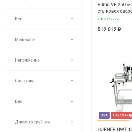
Ritmo VR 250 м
стыковая свар
машина
Вес
В наличии
512 012 ₽
Мощность
Напряжение
Сила тока
Вес
Хит
Рекоменд
Диаметр труб, мм
HURNER HWT 1