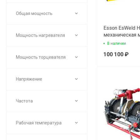
Общая мощность
Esson EsWeld 
механическая 
Мощность нагревателя
сварки пласти
В наличии
100 100 ₽
Мощность торцевателя
Напряжение
Частота
Рабочая температура