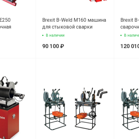
ME250
Brexit B-Weld M160 машина
Brexit 
очная
для стыковой cварки
свароч
пластиковых труб
В наличии
В налич
90 100 ₽
120 01