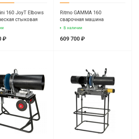
ini 160 JoyT Elbows
Ritmo GAMMA 160
ческая стыковая
сварочная машина
ная машина
ии
В наличии
0 ₽
609 700 ₽