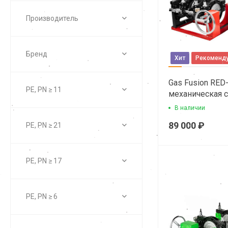
Производитель
Бренд
Хит
Рекоменд
Gas Fusion RED
PE, PN ≥ 11
механическая 
сварочная маш
В наличии
89 000 ₽
PE, PN ≥ 21
PE, PN ≥ 17
PE, PN ≥ 6