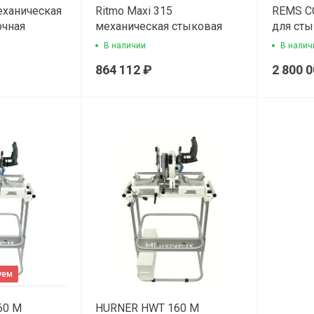
еханическая
Ritmo Maxi 315
REMS С
очная
механическая стыковая
для сты
сварочная машина
В наличии
В налич
864 112 ₽
2 800 
уем
60 M
HURNER HWT 160 M