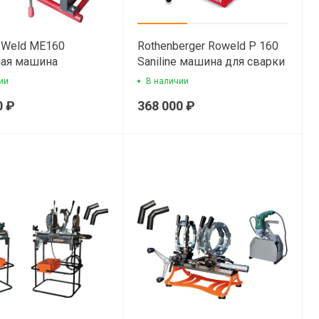
B-Weld ME160
Rothenberger Roweld P 160
ная машина
Saniline машина для сварки
пластиковых труб
ии
В наличии
0 ₽
368 000 ₽