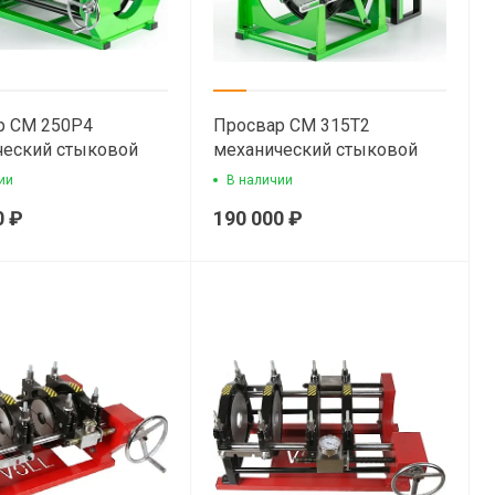
р СМ 250Р4
Просвар СМ 315Т2
ческий стыковой
механический стыковой
ый аппарат для
сварочный аппарат для
ии
В наличии
иленовых труб
полиэтиленовых труб
0 ₽
190 000 ₽