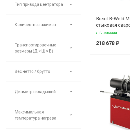
Тип привода центратора
Brexit B-Weld 
Количество зажимов
стыковая свар
машина
В наличии
218 678 ₽
Транспортировочные
размеры (Д × Ш × В)
Вес нетто / брутто
Диаметр вкладышей
Максимальная
температура нагрева